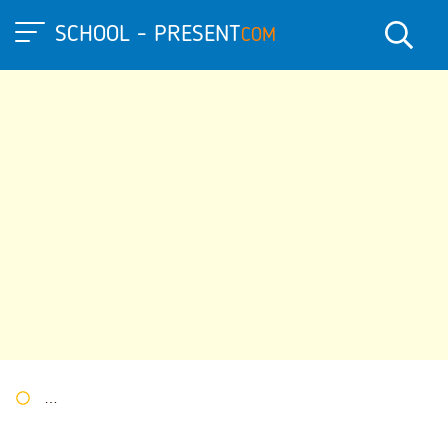
SCHOOL - PRESENT
COM
Портал презентаций
»
»
Другие презентации
» Презентация 