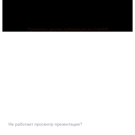
Прочитать другие публикации на CdnPdf
Не работает просмотр презентации?