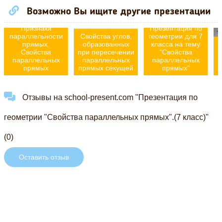
Возможно Вы ищите другие презентации
Признаки
Презентация по
параллельности
Свойства углов,
геометрии для 7
прямых.
образованных
класса на тему
Свойства
при пересечении
"Свойства
параллельных
параллельных
параллельных
прямых
прямых секущей
прямых"
Отзывы на school-present.com "Презентация по
геометрии "Свойства параллельных прямых".(7 класс)"
(0)
Оставить отзыв