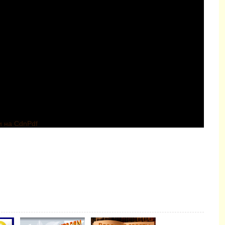
и на CdnPdf