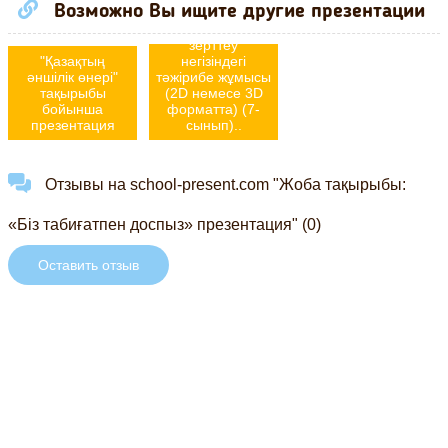
Возможно Вы ищите другие презентации
стильдік
бағыттарды
зерттеу
"Қазақтың
негізіндегі
әншілік өнері"
тәжірибе жұмысы
тақырыбы
(2D немесе 3D
бойынша
форматта) (7-
презентация
сынып)..
Отзывы на school-present.com "Жоба тақырыбы:
«Біз табиғатпен доспыз» презентация" (0)
Оставить отзыв