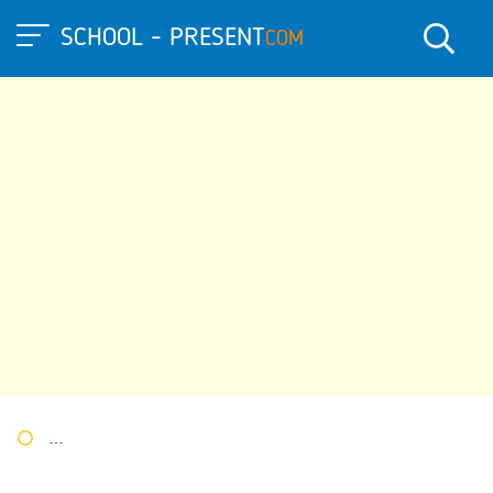
SCHOOL - PRESENT
COM
Портал презентаций
»
»
Другие презентации
» Жоба тақырыб