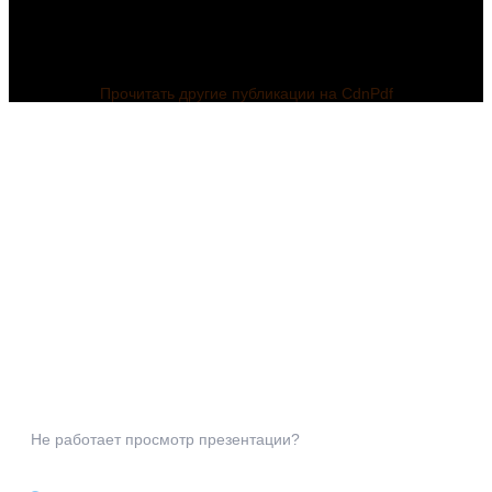
Прочитать другие публикации на CdnPdf
Көркем еңбек
пәні бойынша
презентация
Не работает просмотр презентации?
тақырыбы:
Өнердегі
заманауи