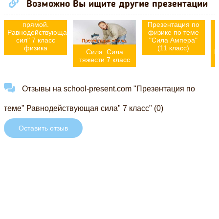
сил,
Возможно Вы ищите другие презентации
направленных
по одной
прямой.
Презентация по
Равнодействующая
физике по теме
сил" 7 класс
"Сила Ампера"
физика
(11 класс)
Сила. Сила
Р
тяжести 7 класс
Отзывы на school-present.com "Презентация по
теме" Равнодействующая сила" 7 класс" (0)
Оставить отзыв