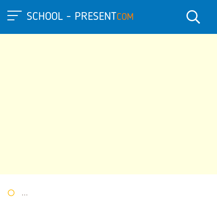
SCHOOL - PRESENT
COM
Портал презентаций
»
»
Другие презентации
» Презентация 