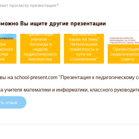
тает просмотр презентации?
Презентация к
можно Вы ищите другие презентации
педагогическому
совету учителя
Презентация
английского
учителя -
языка на тему"
тие
логопеда в
Читательская
еского
неделе
грамотность и
Презентация
ства
педагогического
пути её
педагогическ
ля
мастерства
становления"
совету
ы на school-present.com "Презентация к педагогическому 
а учителя математики и информатики, классного руководите
ть отзыв