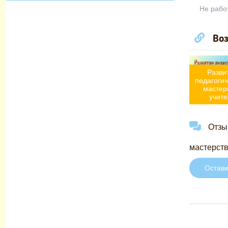
Не рабо
Воз
Разви
педагогич
мастер
учите
Отзыв
мастерств
Остави