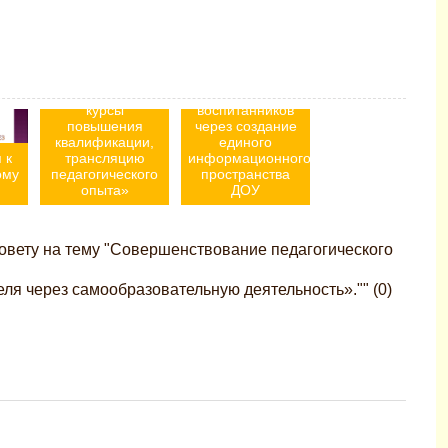
дополнительного
профессионального
образования
мастерства
через
педагогов в
использование
области
новых
взаимодействия
технологий,
с семьями
курсы
воспитанников
повышения
через создание
квалификации,
единого
 к
трансляцию
информационного
ому
педагогического
пространства
опыта»
ДОУ
совету на тему "Совершенствование педагогического
ля через самообразовательную деятельность»."" (0)