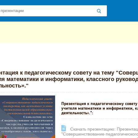
 презентаций
»
»
Другие презентации
» Презентация к педагогичес
нтация к педагогическому совету на тему "Совер
ля математики и информатики, классного руково
льность»."
Презентация к педагогическому совету
учителя математики и информатики, к
деятельность».":
Cкачать презентацию: Презентаци
"Совершенствование педагогического