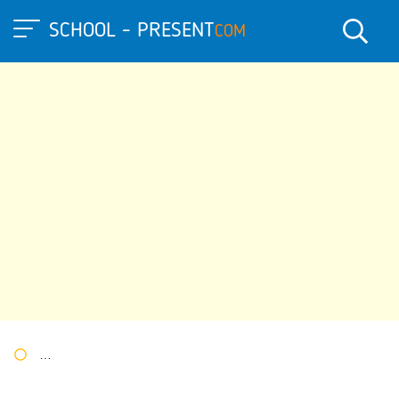
SCHOOL - PRESENT
COM
Портал презентаций
»
»
Другие презентации
» Опыты с гази