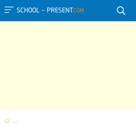
SCHOOL - PRESENT
COM
Портал презентаций
»
»
Другие презентации
» Проект по ин