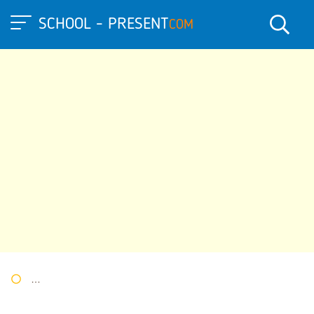
SCHOOL - PRESENT
COM
Портал презентаций
»
»
Другие презентации
» Презентация к