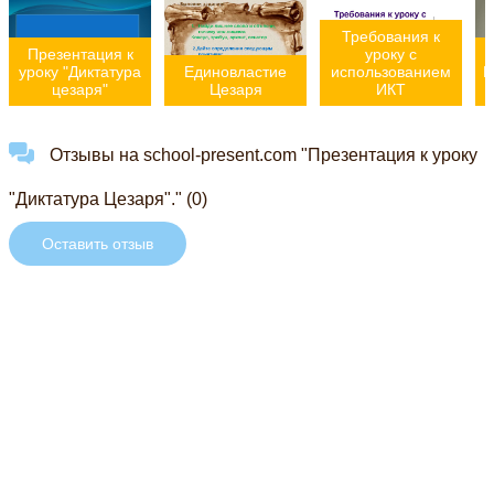
Требования к
Презентация к
уроку с
уроку "Диктатура
Единовластие
использованием
В
цезаря"
Цезаря
ИКТ
Отзывы на school-present.com "Презентация к уроку
"Диктатура Цезаря"." (0)
Оставить отзыв