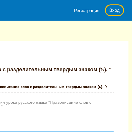
Вход
Регистрация
о языка "Правописание слов с разделительным твердым знаком (ъ).
 с разделительным твердым знаком (ъ). "
авописание слов с разделительным твердым знаком (ъ). ":
я урока русского языка "Правописание слов с
 "