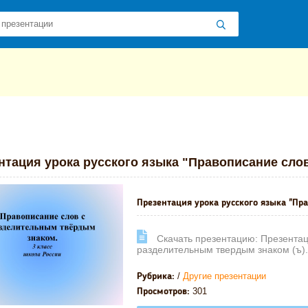
 презентаций
»
»
Другие презентации
» Презентация урока русског
нтация урока русского языка "Правописание слов
Презентация урока русского языка "Пр
Cкачать презентацию: Презентаци
разделительным твердым знаком (ъ).
/
Другие презентации
Рубрика:
301
Просмотров: