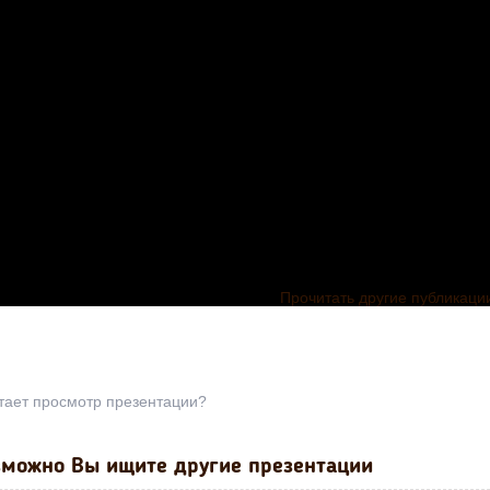
Прочитать другие публикаци
тает просмотр презентации?
Презентация
уроку русско
языка по те
«Правописан
можно Вы ищите другие презентации
Презентация по
слов с мягк
ция по
русскому языку