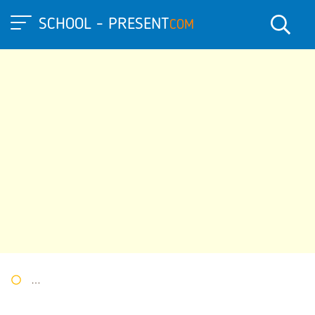
SCHOOL - PRESENT
COM
Портал презентаций
»
»
Другие презентации
» Презентация 