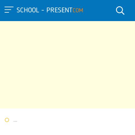
SCHOOL - PRESENT
COM
Портал презентаций
»
»
Другие презентации
» Презентация п