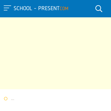
SCHOOL - PRESENT
COM
Портал презентаций
»
»
Другие презентации
» Презентация.