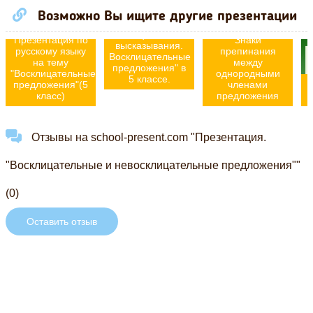
русскому языку
Однородные
"Виды
Возможно Вы ищите другие презентации
члены
предложений по
предложения.
цели
Презентация по
Знаки
высказывания.
русскому языку
препинания
Восклицательные
на тему
между
предложения" в
"Восклицательные
однородными
5 классе.
предложения"(5
членами
класс)
предложения
Отзывы на school-present.com "Презентация.
"Восклицательные и невосклицательные предложения""
(0)
Оставить отзыв