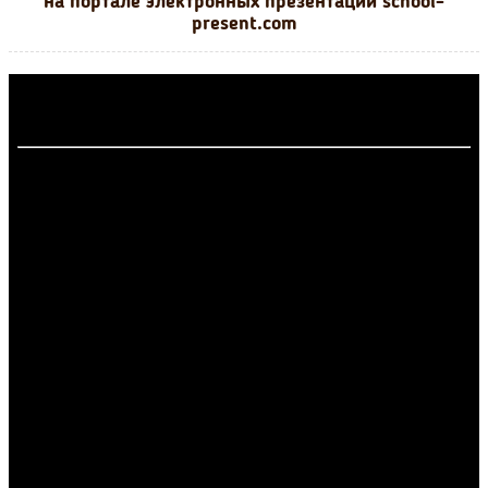
на портале электронных презентаций school-
present.com