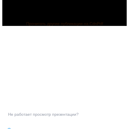
Прочитать другие публикации на CdnPdf
Не работает просмотр презентации?