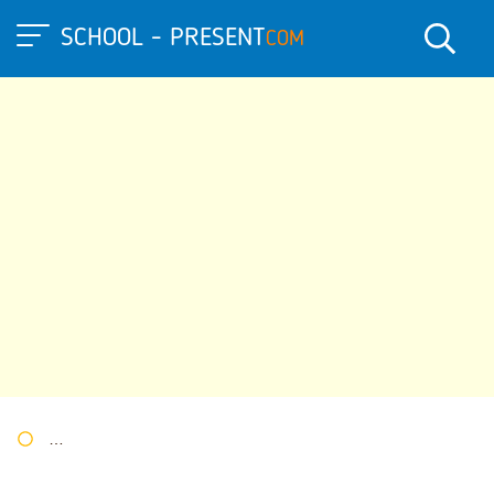
SCHOOL - PRESENT
COM
Портал презентаций
»
»
Другие презентации
» Презентация 