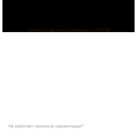
Прочитать другие публикации на CdnPdf
Не работает просмотр презентации?