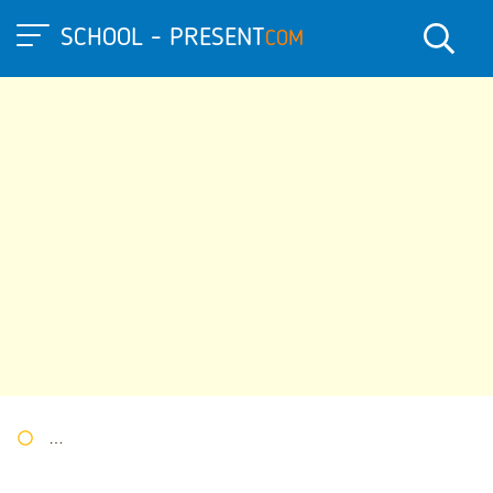
SCHOOL - PRESENT
COM
Портал презентаций
»
»
Другие презентации
» Презентация 