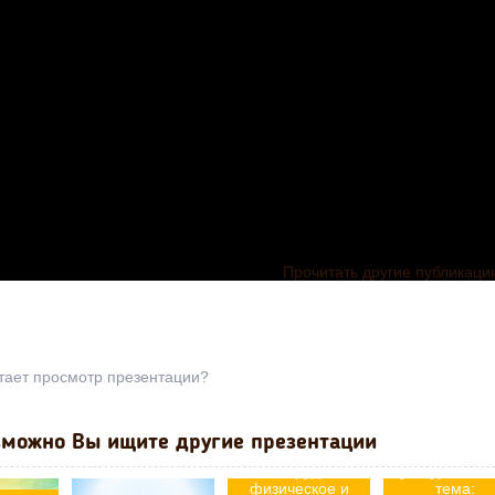
Прочитать другие публикаци
тает просмотр презентации?
можно Вы ищите другие презентации
Физическа
Тема "Трудовое,
культура и спо
физическое и
тема: