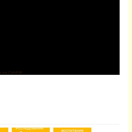
и на CdnPdf
Консультация
я
для педагогов
рт,
ДОУ "Физическое
Исследование "
воспитание