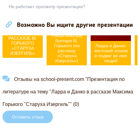
Презентация по
Не работает просмотр презентации?
литературе на
тему "
РОМАНТИЧЕСКИЙ
ПАФОС И
Возможно Вы ищите другие презентации
СУРОВАЯ
ПРАВДА В
Романтические
РАССКАЗЕ М.
бунтари М.
ГОРЬКОГО
Горького (по
Ларра и Данко:
т
«СТАРУХА
рассказу
жестокий эгоизм
ИЗЕРГИЛЬ»
«Старуха
и подвиг во имя
Изергиль»)
людей
Отзывы на school-present.com "Презентация по
литературе на тему "Ларра и Данко в рассказе Максима
Горького "Старуха Изергиль"" (0)
Оставить отзыв