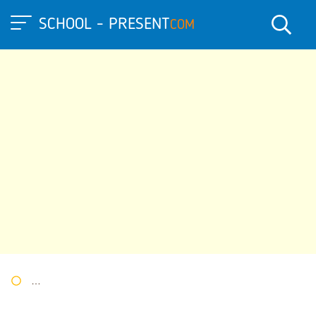
SCHOOL - PRESENT
COM
Портал презентаций
»
»
Другие презентации
» Презентация п