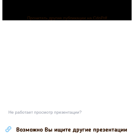
Прочитать другие публикации на CdnPdf
Не работает просмотр презентации?
О
Возможно Вы ищите другие презентации