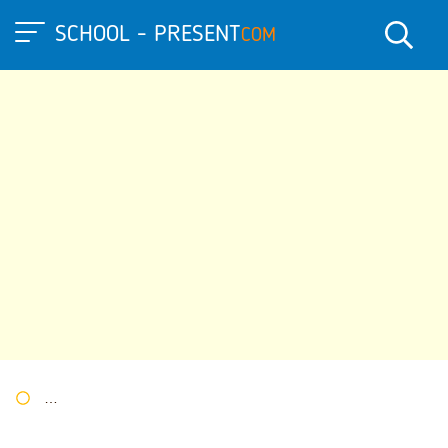
SCHOOL - PRESENT
COM
Портал презентаций
»
»
Другие презентации
» Презентация 