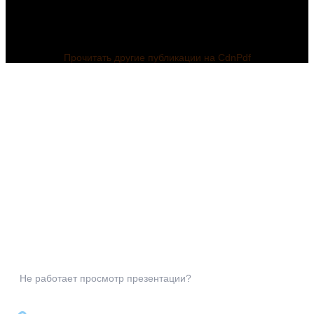
Прочитать другие публикации на CdnPdf
Не работает просмотр презентации?