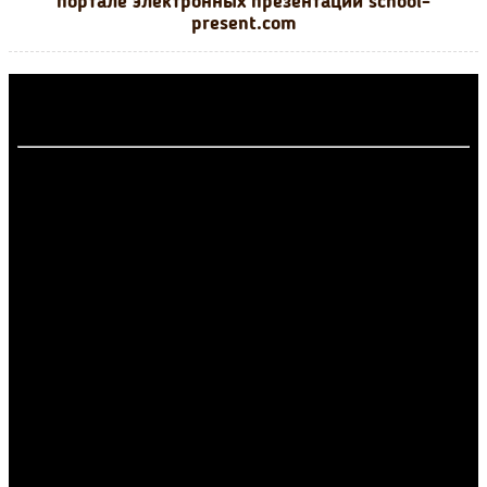
портале электронных презентаций school-
present.com