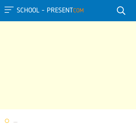
SCHOOL - PRESENT
COM
Портал презентаций
»
»
Другие презентации
» "Реформация 