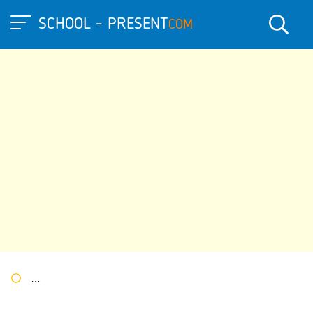
SCHOOL - PRESENT
COM
Портал презентаций
»
»
Другие презентации
» Повторение по