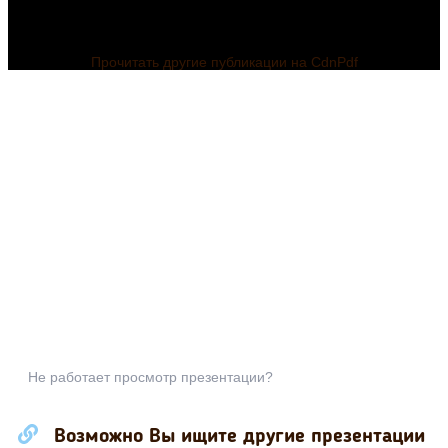
Прочитать другие публикации на CdnPdf
Не работает просмотр презентации?
Презентация по
математике на
Возможно Вы ищите другие презентации
тему: Занятие 15