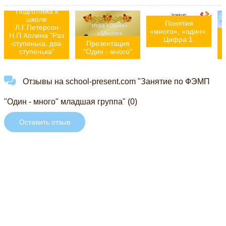
"Один - много".
Подготовка к
школе
Понятия
Л.Г.Петерсон
«много», «один».
Н.П.Холина "Раз
Цифра 1.
-ступенька, два-
Презентация
ступенька"
"Один - много"
Отзывы на school-present.com "Занятие по ФЭМП
"Один - много" младшая группа" (0)
Оставить отзыв