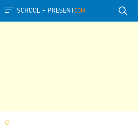
SCHOOL - PRESENT
COM
Портал презентаций
»
»
Другие презентации
» Занятие по Ф