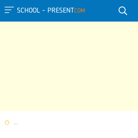
SCHOOL - PRESENT
COM
Портал презентаций
»
»
Другие презентации
» Презентация 