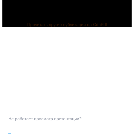
Прочитать другие публикации на CdnPdf
Не работает просмотр презентации?