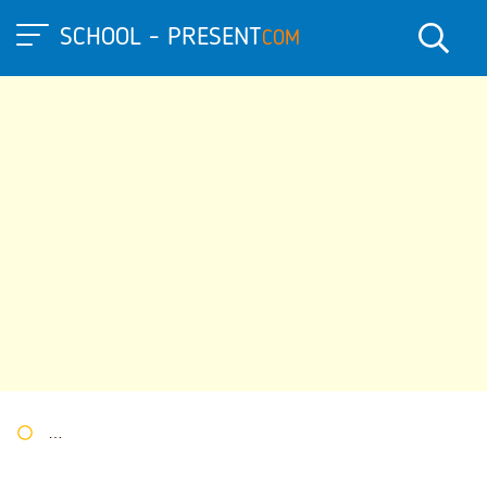
SCHOOL - PRESENT
COM
Портал презентаций
»
»
Другие презентации
» Презентация S