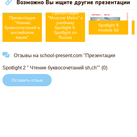
Возможно Вы ищите другие презентации
Презентация
Презентация
"Moscow Metro" к
"Чтение
учебнику
Spotlight 8
буквосочетаний в
Spotlight 6,
module 5d
английском
Spotlight on
языке"
Russia
Отзывы на school-present.com "Презентация
Spotlight 2 " Чтение буквосочетаний sh,ch"" (0)
Оставить отзыв