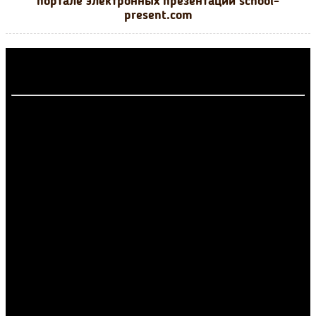
портале электронных презентаций school-
present.com