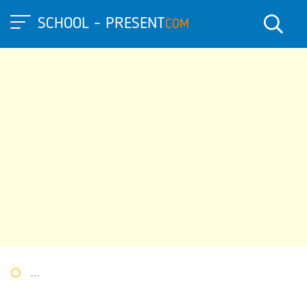
SCHOOL - PRESENT
COM
Портал презентаций
»
»
Другие презентации
» Презентация 