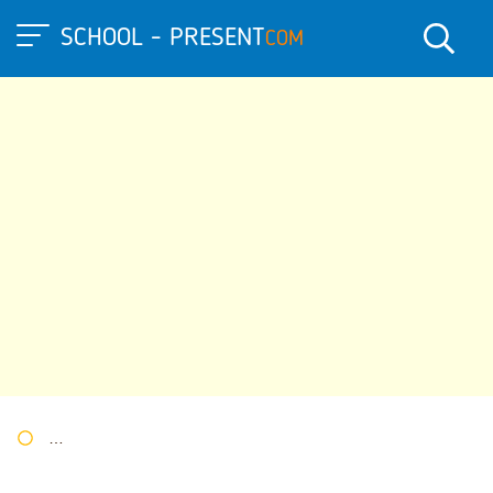
SCHOOL - PRESENT
COM
Портал презентаций
»
»
Другие презентации
» Презентация п