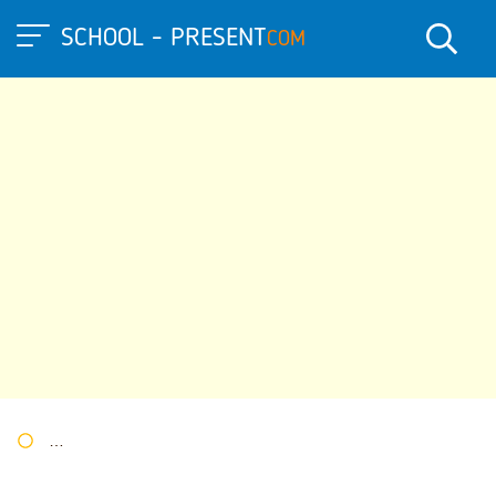
SCHOOL - PRESENT
COM
Портал презентаций
»
»
Другие презентации
» Презентация п