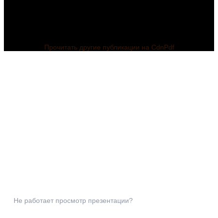
Прочитать другие публикации на CdnPdf
Не работает просмотр презентации?