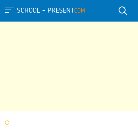
SCHOOL - PRESENT
COM
Портал презентаций
»
»
Другие презентации
» Презентация 