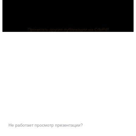
Прочитать другие публикации на CdnPdf
Не работает просмотр презентации?