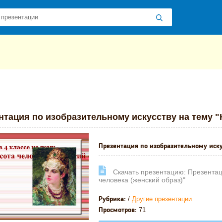
 презентаций
»
»
Другие презентации
» Презентация по изобразите
нтация по изобразительному искусству на тему "
Презентация по изобразительному искус
Cкачать презентацию: Презентаци
человека (женский образ)"
/
Другие презентации
Рубрика:
71
Просмотров: