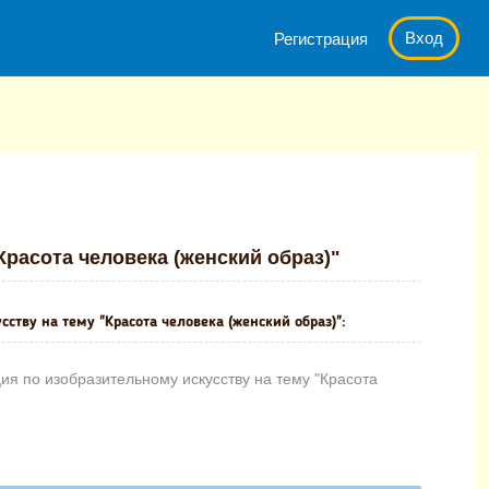
Вход
Регистрация
льному искусству на тему "Красота человека (женский образ)"
Красота человека (женский образ)"
ству на тему "Красота человека (женский образ)":
я по изобразительному искусству на тему "Красота