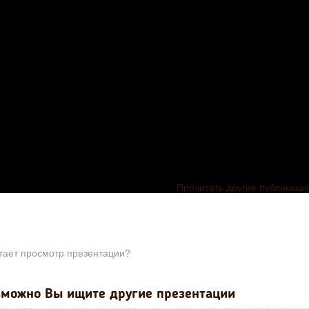
Прочитать другие публикаци
тает просмотр презентации?
можно Вы ищите другие презентации
ция по
ельному
Презентация