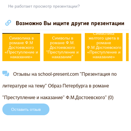
Не работает просмотр презентации?
Возможно Вы ищите другие презентации
Символика
Символика в
Символы в
желтого цвета в
о
романе Ф.М
романе Ф.М.
романе
Достоевского
Достоевского
Ф.М.Достоевского
«Преступление и
"Преступление и
«Преступление и
«
наказание»
наказание"
наказание»
Отзывы на school-present.com "Презентация по
литературе на тему" Образ Петербурга в романе
"Преступление и наказание" Ф.М.Достоевского" (0)
Оставить отзыв