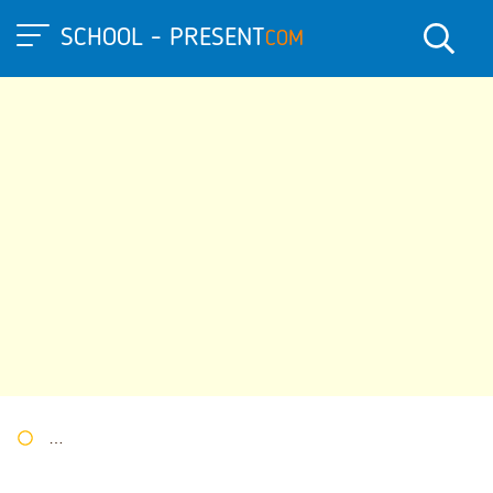
SCHOOL - PRESENT
COM
Портал презентаций
»
»
Другие презентации
» Презентация 