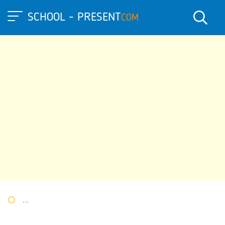
SCHOOL - PRESENT
COM
Портал презентаций
»
»
Другие презентации
» Презентация 