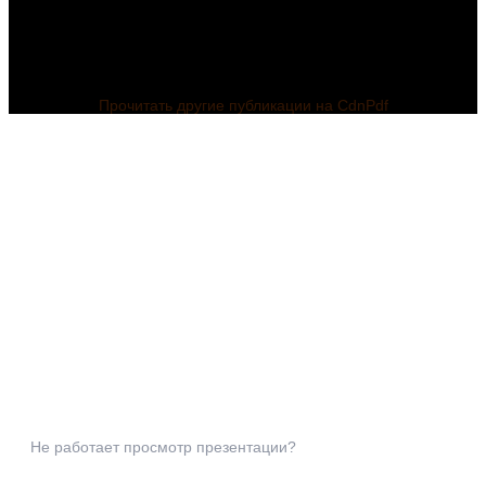
Прочитать другие публикации на CdnPdf
Не работает просмотр презентации?