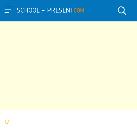
SCHOOL - PRESENT
COM
Портал презентаций
»
»
Другие презентации
» Проект «Пол