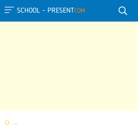
SCHOOL - PRESENT
COM
Портал презентаций
»
»
Другие презентации
» Дистанционны