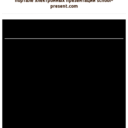
портале электронных презентаций school-
present.com