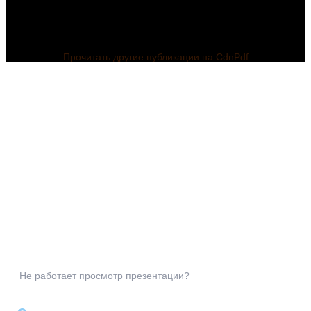
Прочитать другие публикации на CdnPdf
Не работает просмотр презентации?