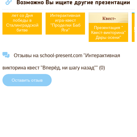
Презентация "Ни
Возможно Вы ищите другие презентации
шагу назад". 2
февраля – 80
лет со Дня
Интерактивная
победы в
игра-квест
Сталинградской
"Проделки Баб
Презентация "
р
битве
Яги"
Квест-викторина"
"
Дары осени"
Отзывы на school-present.com "Интерактивная
викторина квест "Вперёд, ни шагу назад"" (0)
Оставить отзыв