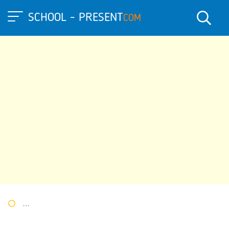
SCHOOL - PRESENT
COM
Портал презентаций
»
»
Другие презентации
» Интерактивная