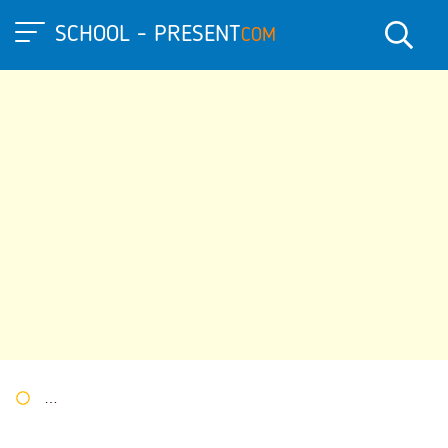
SCHOOL - PRESENT
COM
Портал презентаций
»
»
Другие презентации
» Презентация 