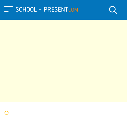
SCHOOL - PRESENT
COM
Портал презентаций
»
»
Другие презентации
» Презентация 