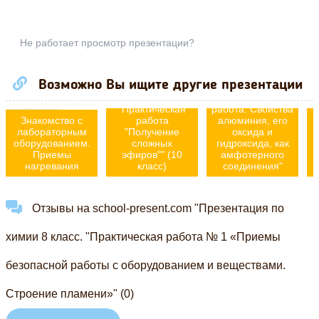
Не работает просмотр презентации?
Презентация по
Презентация по
Возможно Вы ищите другие презентации
органической
химии 9 класс
химии
"Практическая
"Практическая
работа: Свойства
Знакомство с
работа
алюминия, его
лабораторным
"Получение
оксида и
оборудованием.
сложных
гидроксида, как
Приемы
эфиров"" (10
амфотерного
нагревания
класс)
соединения"
Отзывы на school-present.com "Презентация по
химии 8 класс. "Практическая работа № 1 «Приемы
безопасной работы с оборудованием и веществами.
Строение пламени»" (0)