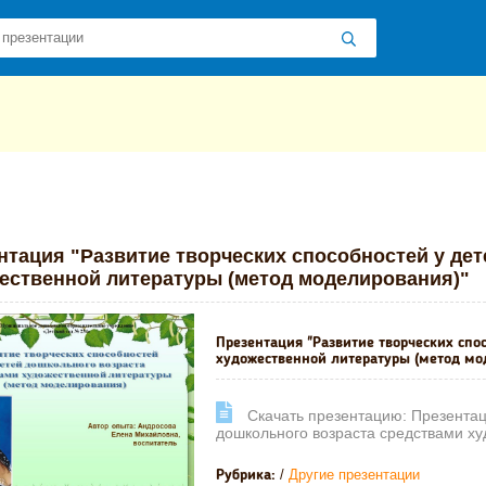
 презентаций
»
»
Другие презентации
» Презентация "Развитие тво
нтация "Развитие творческих способностей у де
ественной литературы (метод моделирования)"
Презентация "Развитие творческих спо
художественной литературы (метод мо
Cкачать презентацию: Презентаци
дошкольного возраста средствами х
/
Другие презентации
Рубрика: