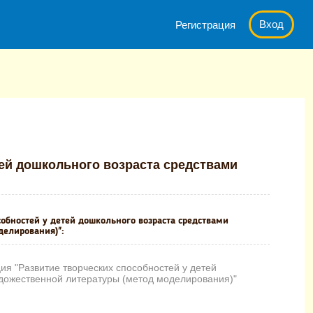
Вход
Регистрация
рческих способностей у детей дошкольного возраста средствами х
тей дошкольного возраста средствами
собностей у детей дошкольного возраста средствами
делирования)":
я "Развитие творческих способностей у детей
удожественной литературы (метод моделирования)"