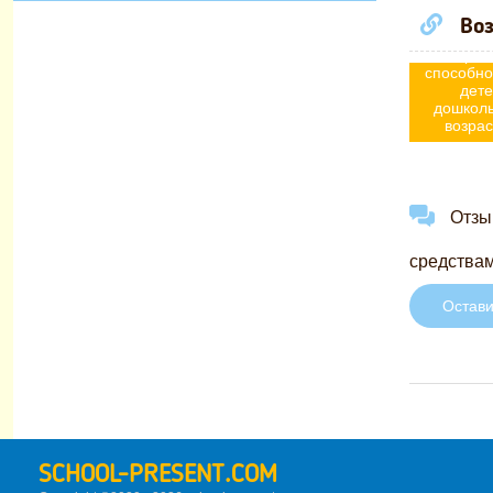
Презен
Воз
«Разви
творче
способно
дете
дошкол
возрас
Отзыв
средствам
Остави
SCHOOL-PRESENT.COM