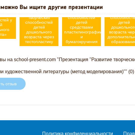
Презентаци
тация
можно Вы ищите другие презентации
Развитие
"Развитие
тие
Развитие
творческих
творческих
ских
творческих
способностей
способност
стей у
способностей
детей
детей
й
детей
средствами
дошкольног
ьного
дошкольного
пластилинографии
возраста чер
та»
возраста через
и
дополнитель
тестопластику
бумагокручения
образовани
ы на school-present.com "Презентация "Развитие творческ
и художественной литературы (метод моделирования)"" (0)
ть отзыв
Политика конфиденциальности
Прав