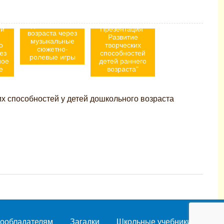
творческих
я
способностей
детей
дошкольного
ей
Презентация"
возраста через
Развитие
музыкальные
о
творческих
сюжетно-
ез
способностей
ролевые игры
ное
детей раннего
е
возраста"
их способностей у детей дошкольного возраста
ообладателям
Загадки
Школьные учебники