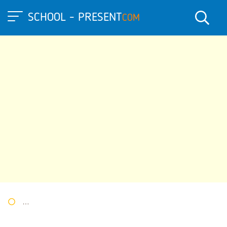
SCHOOL - PRESENT
COM
Портал презентаций
»
»
Другие презентации
» Презентация 