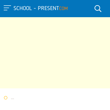
SCHOOL - PRESENT
COM
Портал презентаций
»
»
Другие презентации
» Презентация "