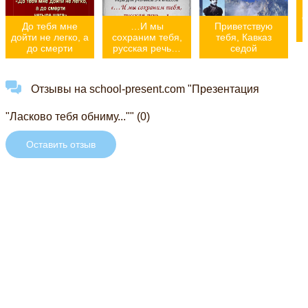
"
До тебя мне
…И мы
Приветствую
дойти не легко, а
сохраним тебя,
тебя, Кавказ
до смерти
русская речь…
седой
Отзывы на school-present.com "Презентация
"Ласково тебя обниму..."" (0)
Оставить отзыв