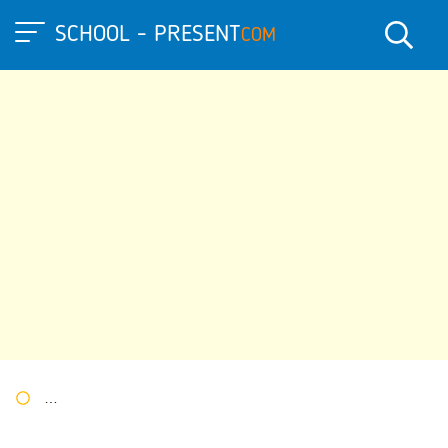
SCHOOL - PRESENT
COM
Портал презентаций
»
»
Другие презентации
» Презентация 