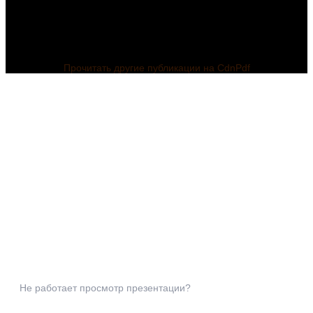
Прочитать другие публикации на CdnPdf
Не работает просмотр презентации?