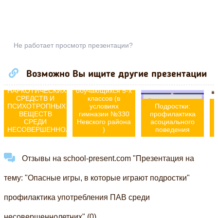
Презентация на
Не работает просмотр презентации?
тему:
"Профилактика
Презентация
правонарушений
Возможно Вы ищите другие презентации
"ПРОФИЛАКТИКА
среди
УПОТРЕБЛЕНИЯ
несовершеннолетних
НАРКОТИЧЕСКИХ
обучающихся 5-х
СРЕДСТВ И
классов (в
ПСИХОТРОПНЫХ
условиях
Подростки:
ВЕЩЕСТВ
гимназии №330
профилактика
СРЕДИ
Невского района
асоциального
НЕСОВЕРШЕННОЛЕТНИХ"
)
поведения
Отзывы на school-present.com "Презентация на
тему: "Опасные игры, в которые играют подростки"
профилактика употребления ПАВ среди
несовершеннолетних" (0)