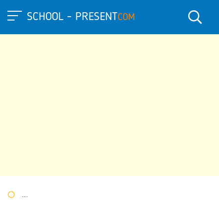
SCHOOL - PRESENT
COM
Портал презентаций
»
»
Другие презентации
» Презентация 