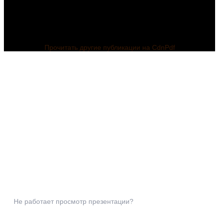
Прочитать другие публикации на CdnPdf
Не работает просмотр презентации?