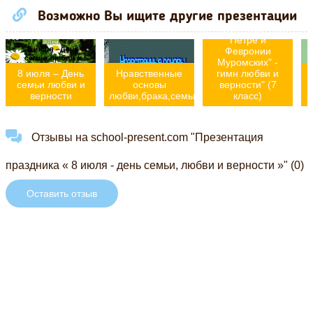
Презентация по
Возможно Вы ищите другие презентации
литературе на
тему "Повесть о
Петре и
Февронии
Муромских" -
8 июля – День
Нравственные
гимн любви и
семьи любви и
основы
верности" (7
верности
любви,брака,семьи
класс)
Отзывы на school-present.com "Презентация
праздника « 8 июля - день семьи, любви и верности »" (0)
Оставить отзыв