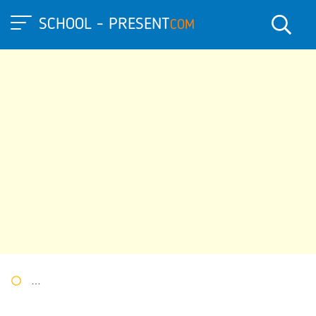
SCHOOL - PRESENT
COM
Портал презентаций
»
»
Другие презентации
» Презентация п