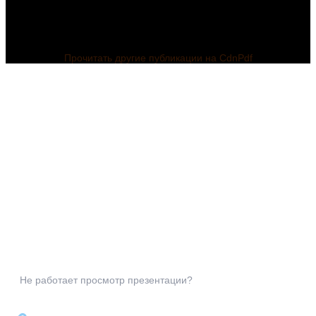
Прочитать другие публикации на CdnPdf
Не работает просмотр презентации?