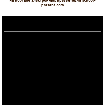
на портале электронных презентаций school-
present.com