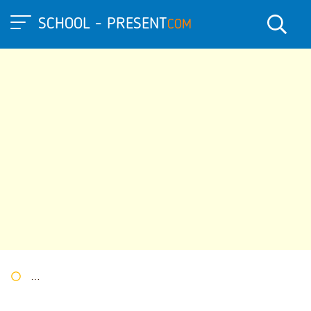
SCHOOL - PRESENT
COM
Портал презентаций
»
»
Другие презентации
» Презентация 