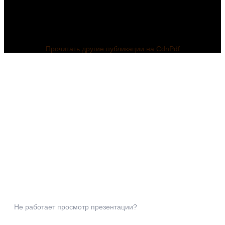
Прочитать другие публикации на CdnPdf
Не работает просмотр презентации?