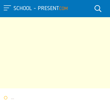
SCHOOL - PRESENT
COM
Портал презентаций
»
»
Другие презентации
» Презентация 