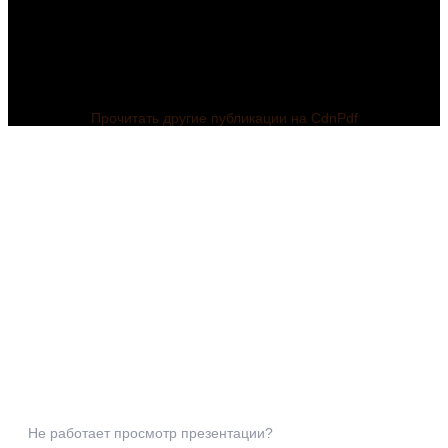
Прочитать другие публикации на CdnPdf
Не работает просмотр презентации?
Презентация по