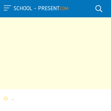
SCHOOL - PRESENT
COM
Портал презентаций
»
»
Другие презентации
» Презентация п