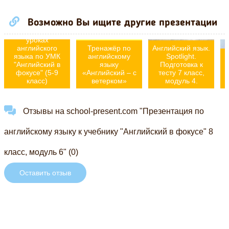
теме "Развитие
функциональной
Возможно Вы ищите другие презентации
грамотности
школьников на
уроках
английского
Тренажёр по
Английский язык.
языка по УМК
английскому
Spotlight.
"Английский в
языку
Подготовка к
фокусе" (5-9
«Английский – с
тесту 7 класс,
класс)
ветерком»
модуль 4.
Отзывы на school-present.com "Презентация по
английскому языку к учебнику "Английский в фокусе" 8
класс, модуль 6" (0)
Оставить отзыв