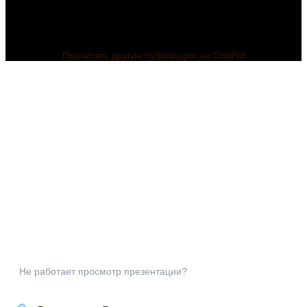
Прочитать другие публикации на CdnPdf
Не работает просмотр презентации?