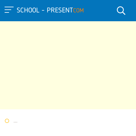
SCHOOL - PRESENT
COM
Портал презентаций
»
»
Другие презентации
» Презентация 