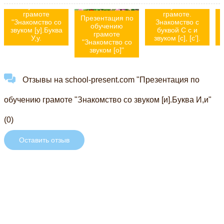
обучению
Обучение
грамоте
грамоте.
г
Презентация по
"Знакомство со
Знакомство с
обучению
звуком [у].Буква
буквой С с и
грамоте
У,у.
звуком [с], [c’].
"Знакомство со
звуком [o]"
Отзывы на school-present.com "Презентация по
обучению грамоте "Знакомство со звуком [и].Буква И,и"
(0)
Оставить отзыв