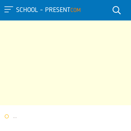
SCHOOL - PRESENT
COM
Портал презентаций
»
»
Другие презентации
» Презентация п