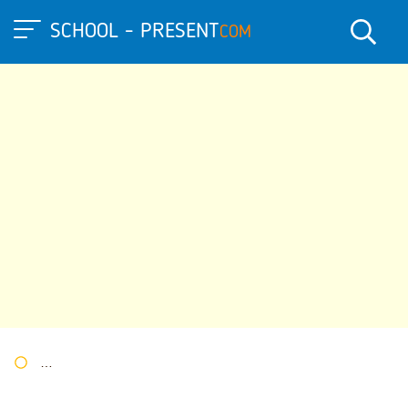
SCHOOL - PRESENT
COM
Портал презентаций
»
»
Другие презентации
» Презентация: