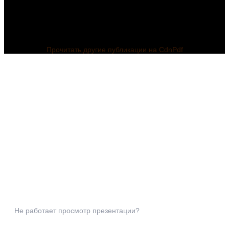
Прочитать другие публикации на CdnPdf
Не работает просмотр презентации?