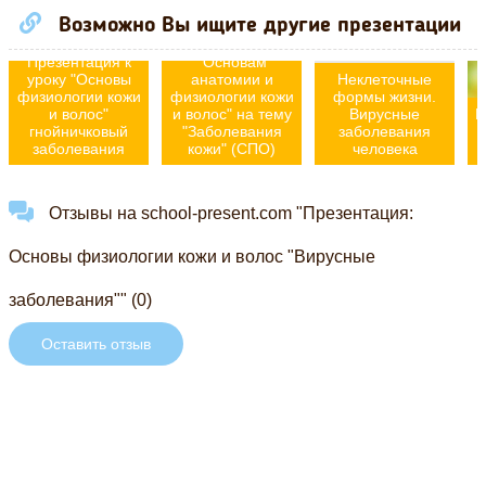
Возможно Вы ищите другие презентации
Презентация по
Презентация к
"Основам
уроку "Основы
анатомии и
Неклеточные
физиологии кожи
физиологии кожи
формы жизни.
и волос"
и волос" на тему
Вирусные
П
гнойничковый
"Заболевания
заболевания
заболевания
кожи" (СПО)
человека
Отзывы на school-present.com "Презентация:
Основы физиологии кожи и волос "Вирусные
заболевания"" (0)
Оставить отзыв