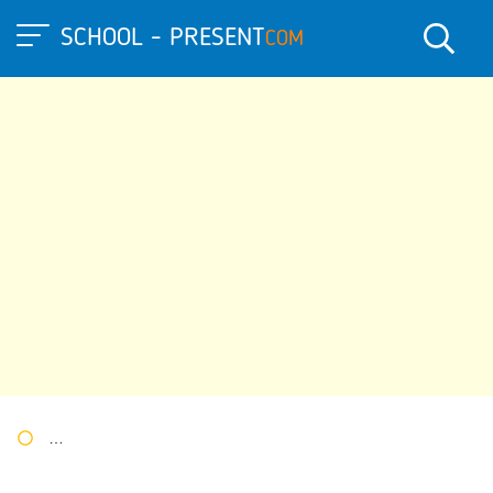
SCHOOL - PRESENT
COM
Портал презентаций
»
»
Другие презентации
» Роботы в наш