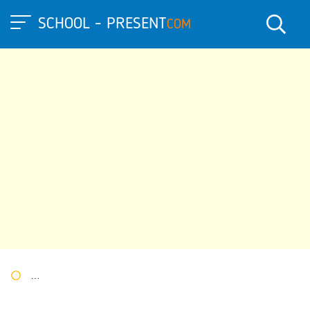
SCHOOL - PRESENT
COM
Портал презентаций
»
»
Другие презентации
» Презентация 