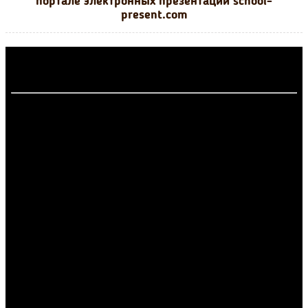
портале электронных презентаций school-
present.com