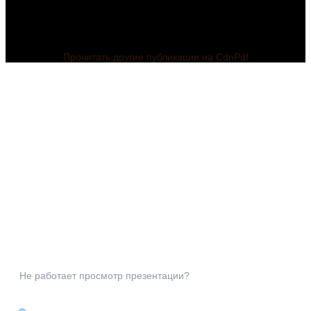
Прочитать другие публикации на CdnPdf
Не работает просмотр презентации?