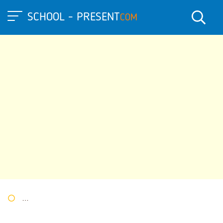
SCHOOL - PRESENT
COM
Портал презентаций
»
»
Другие презентации
» Презентация 