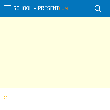
SCHOOL - PRESENT
COM
Портал презентаций
»
»
Другие презентации
» Презентация 